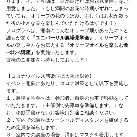
ります。そこで今回は「運が良ければお花見企画」をご
用意しました。（もし満開のお花の時期がずれてしまっ
ていても、オリーブの花のつぼみ、もしくはお花が散っ
た後の小さな実を楽しんでいただけるはずです！）
プログラムは、湘南にこんなオリーブ畑があったの？と
誰もが驚く
『ユニバーサル農場見学会』
、オリーブオイ
ルの楽しみ方をお伝えする
『オリーブオイルを楽しむ食
べ比べ講座』
を実施いたします。
皆様のご参加をお待ちしております！
【コロナウイルス感染症拡大防止対策】
イベント開催にあたり、コロナ対策として以下を実施し
ます。
１．農場見学会へは、参加者ご自身のお車で移動をして
いただきます。（主催側で先導車を準備します。）な
お、移動手段がないお客様は別途ご相談ください。
２．室内での講座はソーシャルディスタンスを確保する
ため定員を減らします。
３．室内での講座の場合、講師はマスクを着用します。