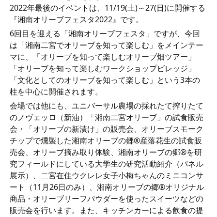
2022年最後のイベントは、11/19(土)～27(日)に開催する
『湘南オリーブフェスタ2022』です。
6回目を迎える「湘南オリーブフェスタ」ですが、今回
は「湘南二宮でオリーブを知って楽しむ」をメインテー
マに、「オリーブを知って楽しむオリーブ畑ツアー」
「オリーブを知って楽しむワークショップビレッジ」
「文化としてのオリーブを知って楽しむ」という3本の
柱を中心に開催されます。
会場では他にも、ユニバーサル農場の採れたて搾りたて
のノヴェッロ（新油）「湘南二宮オリーブ」の試食販売
会・「オリーブの新漬け」の販売会、オリーブスモーク
チップで燻製した湘南オリーブの郷®産落花生の試食販
売会、オリーブ摘み取り体験、湘南オリーブの郷®を研
究フィールドにしている大学生の研究活動紹介（パネル
展示）、二宮在住ウクレレ女子小梅ちゃんのミニコンサ
ート（11月26日のみ）、湘南オリーブの郷®オリジナル
商品・オリーブリーフパウダーを使ったスイーツなどの
販売会を行います。また、キッチンカーによる飲食の提