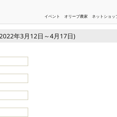
コンテンツへ移動
イベント
オリーブ農家
ネットショッ
『第2回・湘南オリーブフ
ユニバーサル農場
ェスタ2018』
22年3月12日～4月17日)