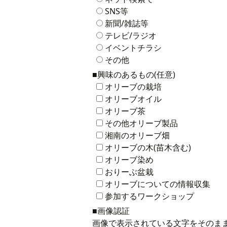
SNS等
新聞/雑誌等
テレビ/ラジオ
イベントチラシ
その他
■興味のあるもの(任意)
オリーブの栽培
オリーブオイル
オリーブ茶
その他オリーブ製品
湘南のオリーブ畑
オリーブの木(苗木含む)
オリーブ染め
おりーぶ盆栽
オリーブについての情報収集
参加するワークショップ
■画像認証
画像で表示されている文字をそのま