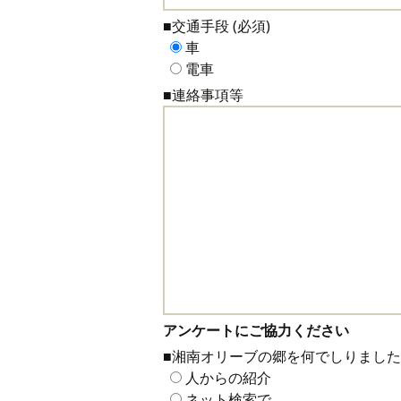
■交通手段 (必須)
車
電車
■連絡事項等
アンケートにご協力ください
■湘南オリーブの郷を何でしりました
人からの紹介
ネット検索で